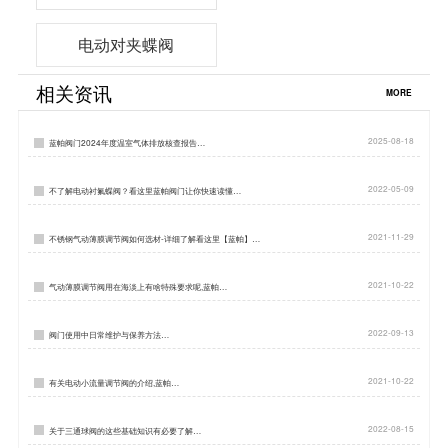
电动对夹蝶阀
相关资讯
MORE
2025-08-18
蓝帕阀门2024年度温室气体排放核查报告…
2022-05-09
不了解电动衬氟蝶阀？看这里蓝帕阀门让你快速读懂…
2021-11-29
不锈钢气动薄膜调节阀如何选材-详细了解看这里【蓝帕】…
2021-10-22
气动薄膜调节阀用在海淡上有啥特殊要求呢,蓝帕…
2022-09-13
阀门使用中日常维护与保养方法…
2021-10-22
有关电动小流量调节阀的介绍,蓝帕…
2022-08-15
关于三通球阀的这些基础知识有必要了解…