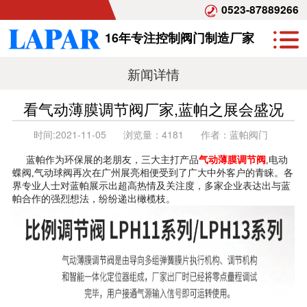
0523-87889266
16年专注控制阀门制造厂家
新闻详情
看气动薄膜调节阀厂家,蓝帕之展会盛况
时间:
2021-11-05
浏览量：
4181
作者：
蓝帕阀门
蓝帕作为环保展的老朋友，三大主打产品
气动薄膜调节阀
,电动
蝶阀,气动球阀再次在广州展亮相便受到了广大中外客户的青睐。各
界专业人士对蓝帕展示出超高热情及关注度，多家企业表达出与蓝
帕合作的强烈想法，纷纷递出橄榄枝。