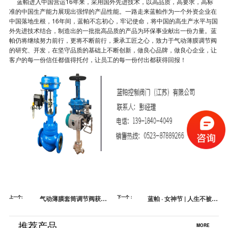
蓝帕进入中国营运16年来，采用国外先进技术，以高品质，高要求，高标
准的中国生产能力展现出强悍的产品性能。一路走来蓝帕作为一个外资企业在
中国落地生根，16年间，蓝帕不忘初心，牢记使命，将中国的高生产水平与国
外先进技术结合，制造出的一批批高品质的产品为环保事业献出一份力量。蓝
帕仍将继续努力前行，更将不断前行，秉承工匠之心，致力于气动薄膜调节阀
的研究、开发，在坚守品质的基础上不断创新，做良心品牌，做良心企业，让
客户的每一份信任都值得托付，让员工的每一份付出都获得回报！
上一个:
气动薄膜套筒调节阀获得
下一个：
蓝帕 · 女神节 | 人生不被年
江苏省泰兴市“质效大提
龄定义，可以永远活成女
升”优质项目奖
神！
推荐产品
MORE