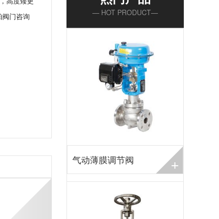
，高度矮更
— HOT PRODUCT—
帕阀门咨询
+
气动薄膜调节阀