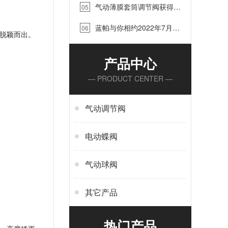
气动薄膜套筒调节阀获得江
05
苏省泰兴市“质效大提升”优质项
蓝帕与你相约2022年7月
目奖…
06
脱颖而出。
15-17日中国（淄博）国际化工
科技博览会…
产品中心
— PRODUCT CENTER —
气动调节阀
电动蝶阀
气动球阀
其它产品
热门产品