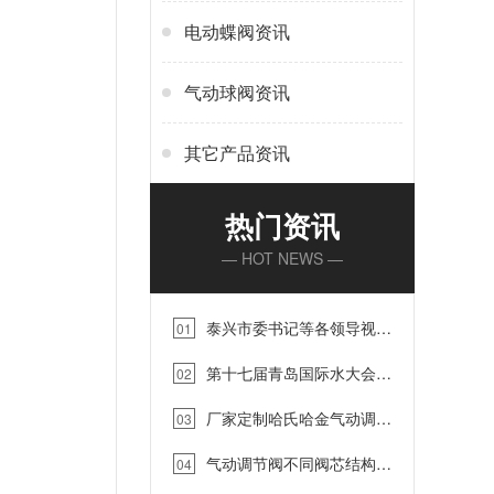
电动蝶阀资讯
气动球阀资讯
其它产品资讯
热门资讯
— HOT NEWS —
泰兴市委书记等各领导视察
01
蓝帕江苏工厂【蓝帕阀门】…
第十七届青岛国际水大会青
02
岛国际水展，2022年9月4-8号
厂家定制哈氏哈金气动调节
诚邀您的到来！…
03
阀，蓝帕阀门…
气动调节阀不同阀芯结构的
04
优缺点，你知道吗？蓝帕阀门…