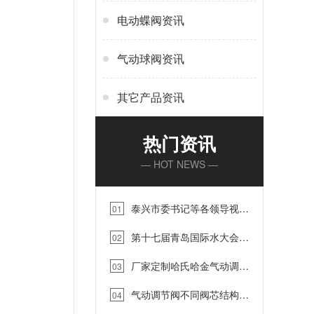
电动蝶阀资讯
气动球阀资讯
其它产品资讯
热门资讯
— HOT NEWS —
泰兴市委书记等各领导视察
01
蓝帕江苏工厂【蓝帕阀门】…
第十七届青岛国际水大会青
02
岛国际水展，2022年9月4-8号
厂家定制哈氏哈金气动调节
诚邀您的到来！…
03
阀，蓝帕阀门…
气动调节阀不同阀芯结构的
04
优缺点，你知道吗？蓝帕阀门…