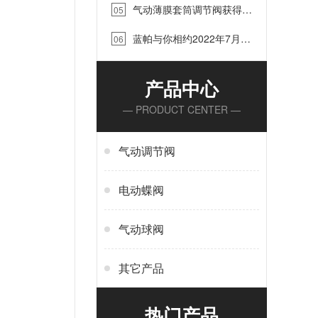
气动薄膜套筒调节阀获得江
05
苏省泰兴市“质效大提升”优质项
蓝帕与你相约2022年7月
目奖…
06
15-17日中国（淄博）国际化工
科技博览会…
产品中心
— PRODUCT CENTER —
气动调节阀
电动蝶阀
气动球阀
其它产品
热门产品