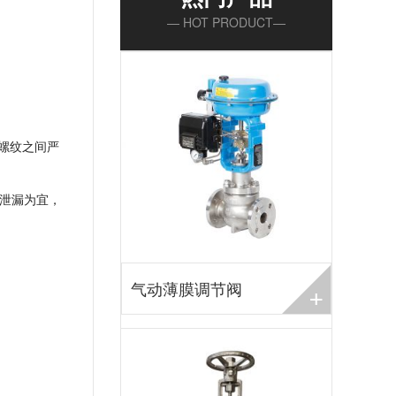
— HOT PRODUCT—
螺纹之间严
不泄漏为宜，
+
气动薄膜调节阀