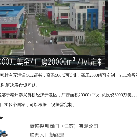
双密封有无泄漏CO2证书，高温566℃可定制, 高压2500磅可定制；STL堆
构,解决寿命短问题。
坐落于泰州泰兴黄桥经济开发区，
厂房面积20000+平方
,总投资3000万美
口20多个国家，可以根据工况按需定制。