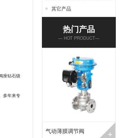
其它产品
热门产品
— HOT PRODUCT—
焊阀座钻石级
元。多年来专
+
气动薄膜调节阀