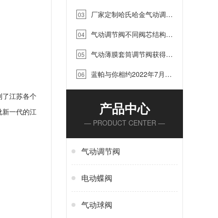
岛国际水展，2022年9月4-8号
厂家定制哈氏哈金气动调节
诚邀您的到来！…
03
阀，蓝帕阀门…
气动调节阀不同阀芯结构的
04
优缺点，你知道吗？蓝帕阀门…
气动薄膜套筒调节阀获得江
05
苏省泰兴市“质效大提升”优质项
蓝帕与你相约2022年7月
目奖…
06
15-17日中国（淄博）国际化工
科技博览会…
到了江苏各个
产品中心
批新一代的江
— PRODUCT CENTER —
气动调节阀
电动蝶阀
气动球阀