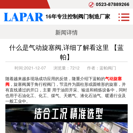
0523-87889266
16年专注控制阀门制造厂家
新闻详情
什么是气动旋塞阀,详细了解看这里 【蓝
帕】
时间:
2021-12-07
浏览量：
7212
作者：
蓝帕阀门
随着越来
越多现场成功应用的反馈，隆重介绍下蓝帕的
气动旋塞
阀
，旋塞阀属于角行程阀门，节流件为圆柱形或圆锥形的旋塞，并
有直线通过的开口，主要 用于油田开采、输送和精炼设备中，同时
也用于石油化工、化工、煤气、天燃气、液化石油气、暖通行业及
一般工业中。