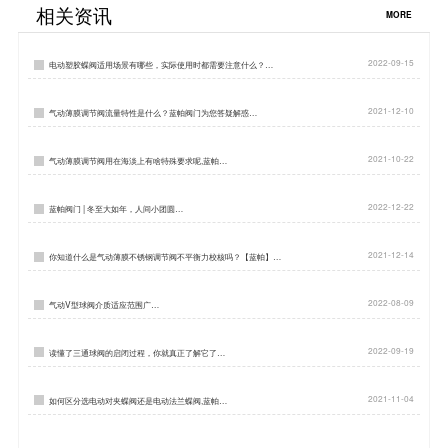
相关资讯
MORE
2022-09-15
电动塑胶蝶阀适用场景有哪些，实际使用时都需要注意什么？…
2021-12-10
气动薄膜调节阀流量特性是什么？蓝帕阀门为您答疑解惑…
2021-10-22
气动薄膜调节阀用在海淡上有啥特殊要求呢,蓝帕…
2022-12-22
蓝帕阀门 | 冬至大如年，人间小团圆…
2021-12-14
你知道什么是气动薄膜不锈钢调节阀不平衡力校核吗？【蓝帕】…
2022-08-09
气动V型球阀介质适应范围广…
2022-09-19
读懂了三通球阀的启闭过程，你就真正了解它了…
2021-11-04
如何区分选电动对夹蝶阀还是电动法兰蝶阀,蓝帕…