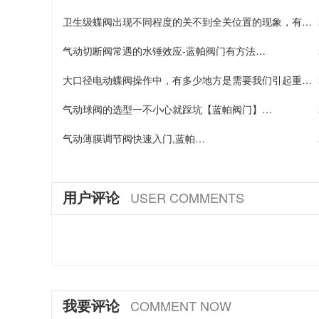
卫生级蝶阀出现不同程度的关不到全关位置的现象，有可
能是哪些原因引起的？…
气动切断阀常遇的水锤效应-蓝帕阀门有方法…
大口径电动蝶阀操作中，有多少地方是需要我们引起重视
的…
气动球阀的选型一不小心就踩坑【蓝帕阀门】…
气动薄膜调节阀快速入门,蓝帕…
用户评论
USER COMMENTS
我要评论
COMMENT NOW