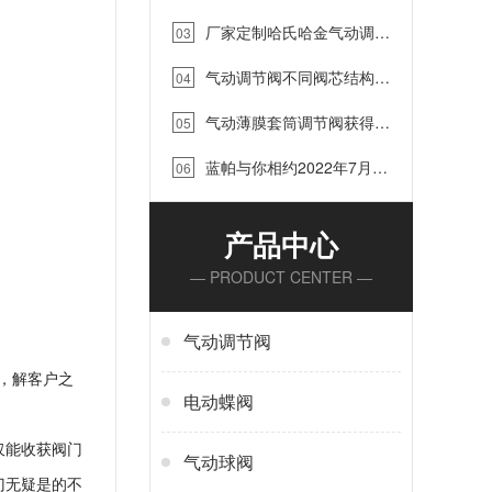
岛国际水展，2022年9月4-8号
厂家定制哈氏哈金气动调节
诚邀您的到来！…
03
阀，蓝帕阀门…
气动调节阀不同阀芯结构的
04
优缺点，你知道吗？蓝帕阀门…
气动薄膜套筒调节阀获得江
05
苏省泰兴市“质效大提升”优质项
蓝帕与你相约2022年7月
目奖…
06
15-17日中国（淄博）国际化工
科技博览会…
产品中心
— PRODUCT CENTER —
气动调节阀
，解客户之
电动蝶阀
仅能收获阀门
气动球阀
门无疑是的不