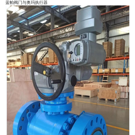
蓝帕阀门与奥玛执行器