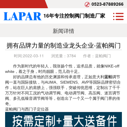
0523-87889266
16年专注控制阀门制造厂家
新闻详情
拥有品牌力量的制造业龙头企业-蓝帕阀门
时间:
2022-03-11
浏览量：
3784
作者：
蓝帕阀门
作为新时代的年轻人，我张扬个性，追求品质，就像NIKE-off
white，着之于身，时尚靓眼，范儿劲十足。
好的品牌总有他的历史渊源和传承道理，正如意大利
蓝帕
调节
阀一直与国际接轨，与AUMA、SIEMENS、AVP等国际品牌密切合
作，站在巨人的肩膀上，强强联手，突破传统思维，定制出了千千
万万针对不同工况的气动调节阀、电动调节阀、高压阀、迷宫调节
阀、多孔低噪音调节阀等等，创造出了一个又一个属于阀门界的传
奇。
蓝帕阀门与西门子定位器