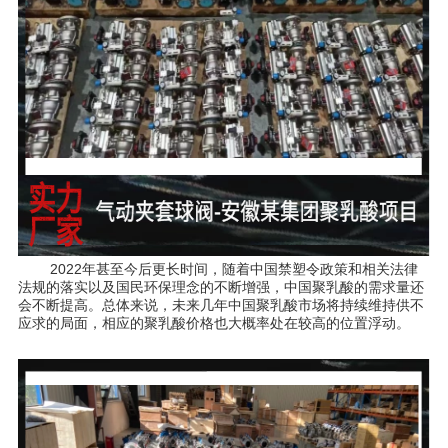
        2022年甚⾄今后更长时间，随着中国禁塑令政策和相关法律
法规的落实以及国民环保理念的不断增强，中国聚乳酸的需求量还
会不断提⾼。总体来说，未来⼏年中国聚乳酸市场将持续维持供不
应求的局⾯，相应的聚乳酸价格也⼤概率处在较⾼的位置浮动。