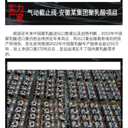
根据近年来中国聚乳酸进出⼝数量以及趋势判断，2022年中国
聚乳酸进⼝量仍然会维持近年来⾼位，⽽出⼝量会随着新项⽬的投
产⽽增加。亚化咨询预测2022年中国聚乳酸年产能将会超过55万
吨，加上净进⼝量2万吨左右，是远远满⾜不了国内聚乳酸需求
的。