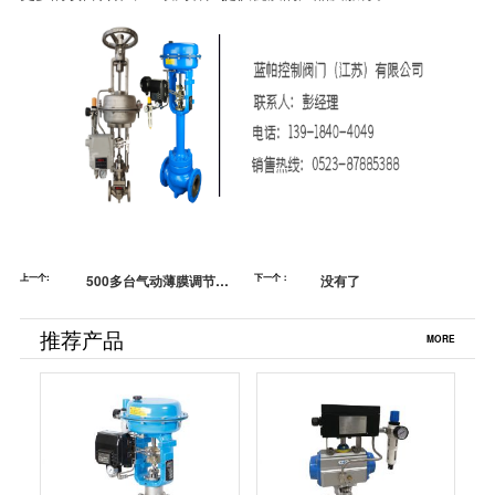
上一个:
500多台气动薄膜调节阀,
下一个：
没有了
气动球阀应用在内蒙古营
盘壕煤矿,蓝帕
推荐产品
MORE