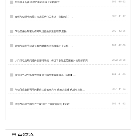
2021-10-22
加强校企合作 共建产学研基地【蓝帕阀门】…
2021-11-17
泰州气动调节阀看好未来医药化工市场【蓝帕阀门】…
2021-12-06
气动三偏心硬密封蝶阀现场更换的重要细节,蓝帕…
2021-12-08
铸钢气动带手动调节阀的材质怎么选择呢？【蓝帕】…
2022-08-08
大口径电动蝶阀特殊的密封系统，保证了各温度范围密封性能都较高…
2021-11-30
你知道气动平衡笼式单座调节阀的泄漏原因吗【蓝帕】…
2021-11-04
气动薄膜套筒调节阀获得江苏省泰兴市“质效大提升”优质项目奖…
2021-11-12
江苏气动调节阀生产厂家-实力厂家按需定制【蓝帕】…
用户评论