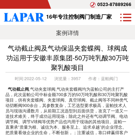
0523-87889266
16年专注控制阀门制造厂家
案例详情
气动截止阀及气动保温夹套蝶阀、球阀成
功运用于安徽丰原集团-50万吨乳酸30万吨
聚乳酸项目
时间:
2022-05-12
浏览量：
3957
作者：
蓝帕阀门
气动截止阀
,气动夹套球阀,气动夹套蝶阀均为蓝帕公司的主打产
品，此次蓝帕公司中标金额700多万的50万吨乳酸和30万吨聚乳酸
项目，供有夹套蝶阀、夹套球阀、真空球阀、截止阀等不同种类气
动切断阀900余台，其参数复杂，工艺选型要求极高，蓝帕技术人
员与现场沟通数月，从前期工况选型到后面供货，攻克了一道又一
道技术难关，终于成功运用现场；除此之外还有气动调节阀、电动
调节阀、调节V球阀等优势产品也均用于现场的其他项目。蓝帕一
直秉承“质量为根、诚信为本、服务至上、追求卓越”的企业理念。
把质量看做企业的生命，不断创新，；注重诚信，靠口碑赢得客户