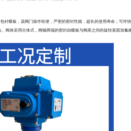
烯包衬蝶板，该阀门操作轻便，严密的密封性能，超长的使用寿命；可作
合。阀体采用分体式，阀轴两端的密封由蝶板与阀座之间的旋转基面加氟