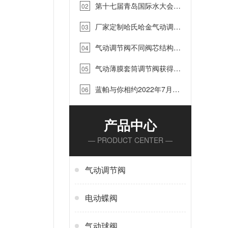
第十七届青岛国际水大会青
02
岛国际水展，2022年9月4-8号
厂家定制哈氏哈金气动调节
诚邀您的到来！…
03
阀，蓝帕阀门…
气动调节阀不同阀芯结构的
04
优缺点，你知道吗？蓝帕阀门…
气动薄膜套筒调节阀获得江
05
苏省泰兴市“质效大提升”优质项
蓝帕与你相约2022年7月
目奖…
06
15-17日中国（淄博）国际化工
科技博览会…
产品中心
— PRODUCT CENTER —
气动调节阀
电动蝶阀
气动球阀