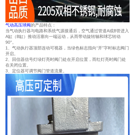
气动高压球阀
的产品特点：
当气动执行器与电路和系统气源接通后，空气通过管道A或B管进入
A缸（B缸）推动活塞向一端运动，从而带动旋转轴和球芯转动
90°。
1、气动执行器顶部连动可视器，当绿色标志指向“开”字时标志阀门
开启。
2、回信器信号灯绿灯亮时阀门处在开启位置，而红灯亮时阀门处
在关闭位置。
3、定位器可调节阀门管道流量。