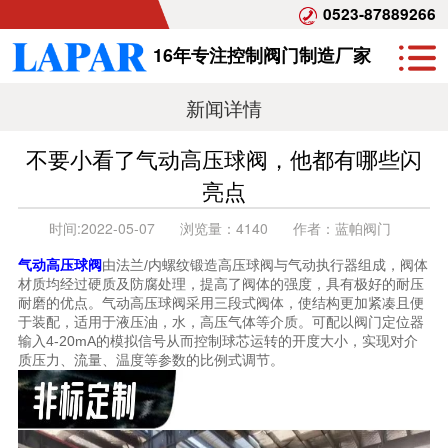
0523-87889266
16年专注控制阀门制造厂家
新闻详情
不要小看了气动高压球阀，他都有哪些闪
亮点
时间:
2022-05-07
浏览量：
4140
作者：
蓝帕阀门
气动高压球阀
由法兰/内螺纹锻造高压球阀与气动执行器组成，阀体
材质均经过硬质及防腐处理，提高了阀体的强度，具有极好的耐压
耐磨的优点。气动高压球阀采用三段式阀体，使结构更加紧凑且便
于装配，适用于液压油，水，高压气体等介质。可配以阀门定位器
输入4-20mA的模拟信号从而控制球芯运转的开度大小，实现对介
质压力、流量、温度等参数的比例式调节。