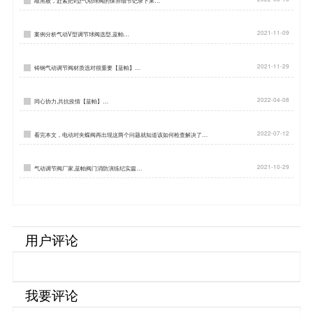
敲黑板，赶紧把v型气动球阀的保养细节记录下来…
2021-11-09
案例分析气动V型调节球阀选型,蓝帕…
2021-11-29
铸钢气动调节阀材质选对很重要【蓝帕】…
2022-04-08
同心协力,共抗疫情【蓝帕】…
2022-07-12
看完本文，电动对夹蝶阀再出现这两个问题就知道该如何检查解决了…
2021-10-29
气动调节阀厂家,蓝帕阀门消防演练纪实篇…
用户评论
我要评论