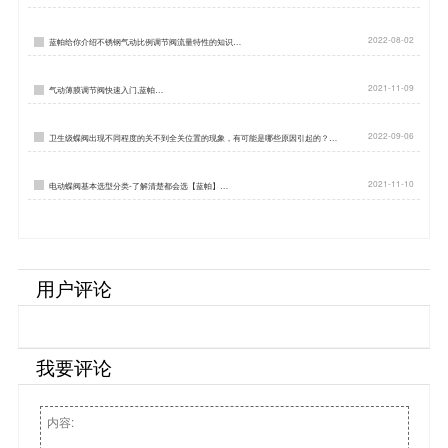
2022-08-02
蓝帕给你介绍不锈钢气动比例调节阀流量特性的知识…
2021-11-09
气动薄膜调节阀快速入门,蓝帕…
2022-09-06
卫生级蝶阀出现不同程度的关不到全关位置的现象，有可能是哪些原因引起的？…
2021-11-10
电动蝶阀基本选型分类-了解清楚都会选【蓝帕】…
用户评论
我要评论