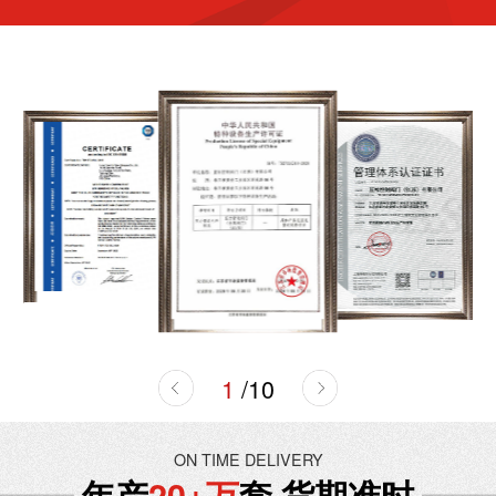
1
/
10
ON TIME DELIVERY
年产
20+万
套 货期准时