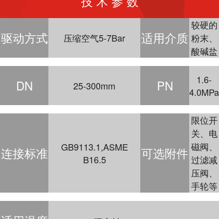
技 术 参 数
较硬的
驱动方式
适用介质
压缩空气5-7Bar
粉末、
酸碱盐
1.6-
DN
PN
25-300mm
4.0MPa
限位开
关、电
磁阀、
GB9113.1,ASME
连接标准
可选附件
B16.5
过滤减
压阀、
手轮等