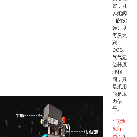
置，可
以把阀
门的实
际开度
再反馈
到
DCS。
气气定
位器原
理相
同，只
是采用
的是压
力信
号。
*
气动
执行
器
：采