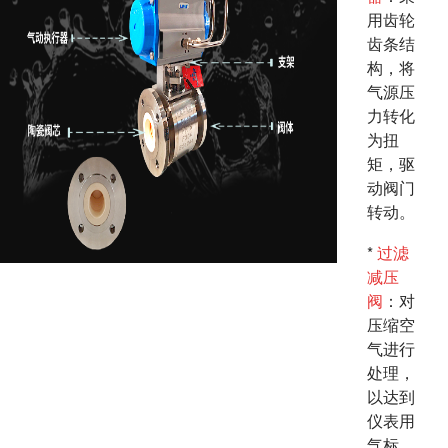
用齿轮
齿条结
构，将
气源压
力转化
为扭
矩，驱
动阀门
转动。
*
过滤
减压
阀
：对
压缩空
气进行
处理，
以达到
仪表用
气标