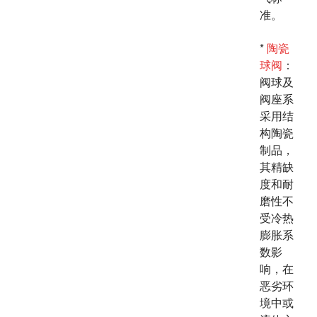
准。
*
陶瓷
球阀
：
阀球及
阀座系
采用结
构陶瓷
制品，
其精缺
度和耐
磨性不
受冷热
膨胀系
数影
响，在
恶劣环
境中或