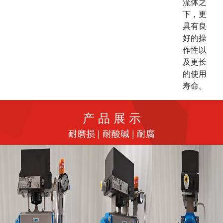
流体之
下，更
具有良
好的操
作性以
及更长
的使用
。
寿命
产 品 展 示
耐磨损 | 耐酸碱 | 耐腐