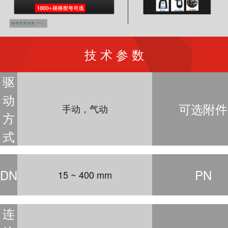
技 术 参 数
驱
动
可选附件
手动，气动
方
式
DN
PN
15 ~ 400 mm
连