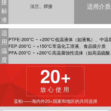
接
适用介质
法兰、焊接
标
准
适
PTFE
-200℃ ~ +200℃
低温液体（如液氧）、中温
用
FEP
-200℃ ~ +150℃
常温化工溶液、食品级介质
温
PFA
-200℃ ~ +260℃
高温腐蚀性流体（如高温硫酸
度
20+
放心使用
蓝帕——海内外20+国家和地区的共同选择